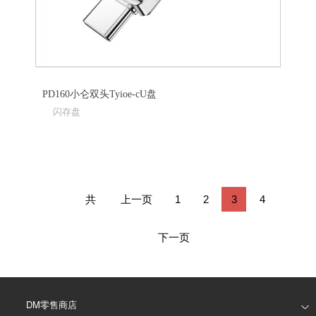
PD160小仑双头Tyioe-cU盘
闪存盘
共
上一页
1
2
3
4
45
下一页
条
DM零售商店