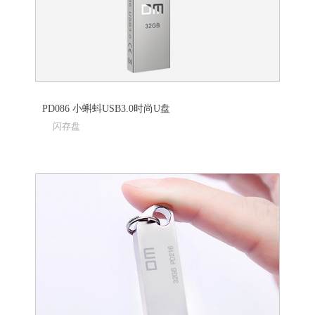
PD086 小蝌蚪USB3.0时尚U盘
闪存盘